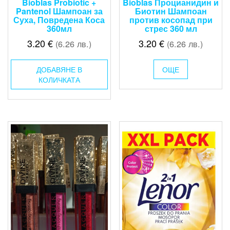
Bioblas Probiotic +
Bioblas Процианидин и
Pantenol Шампоан за
Биотин Шампоан
Суха, Повредена Коса
против косопад при
360мл
стрес 360 мл
3.20
€
3.20
€
(6.26 лв.)
(6.26 лв.)
ДОБАВЯНЕ В
ОЩЕ
КОЛИЧКАТА