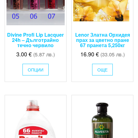
Divine Profi Lip Lacquer
Lenor Златна Орхидея
24h – Дълготрайно
прах за цветно пране
течно червило
67 пранета 5,250кг
3.00
€
16.90
€
(5.87 лв.)
(33.05 лв.)
This
ОПЦИИ
product
ОЩЕ
has
multiple
variants.
The
options
may
be
chosen
on
the
product