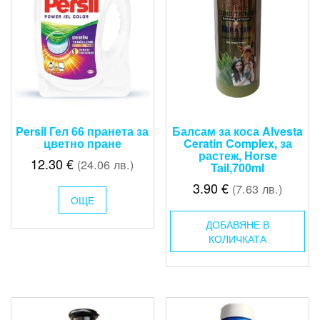
page
Persil Гел 66 пранета за
Балсам за коса Alvesta
цветно пране
Ceratin Complex, за
растеж, Horse
12.30
€
(24.06 лв.)
Tail,700ml
3.90
€
(7.63 лв.)
ОЩЕ
ДОБАВЯНЕ В
КОЛИЧКАТА