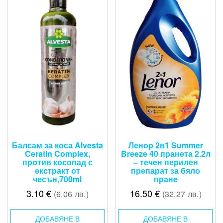
Балсам за коса Alvesta
Ленор 2в1 Summer
Ceratin Complex,
Breeze 40 пранета 2.2л
против косопад с
– течен перилен
екстракт от
препарат за бяло
чесън,700ml
пране
3.10
€
16.50
€
(6.06 лв.)
(32.27 лв.)
ДОБАВЯНЕ В
ДОБАВЯНЕ В